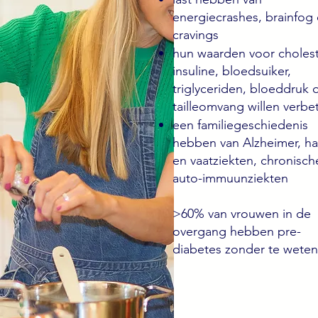
energiecrashes, brainfog
cravings
hun waarden voor cholest
insuline, bloedsuiker,
triglyceriden, bloeddruk 
tailleomvang willen verbe
een familiegeschiedenis
hebben van Alzheimer, ha
en vaatziekten, chronisch
auto-immuunziekten
>60% van vrouwen in de
overgang hebben pre-
diabetes zonder te weten