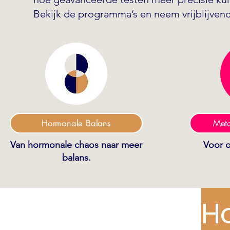
Bekijk de programma’s en neem vrijblijve
Hormonale Balans
Met
Van
hormonale
chaos
naar meer
Voor o
balans.
H